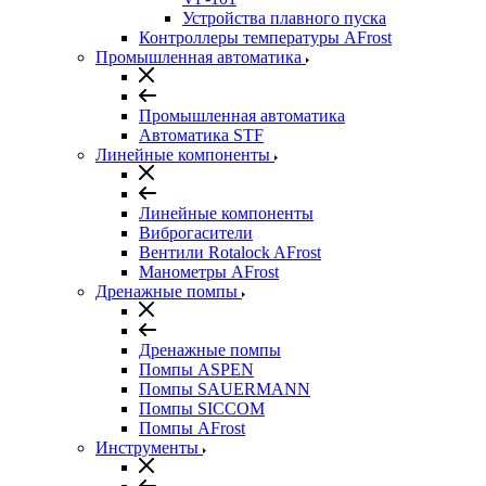
Устройства плавного пуска
Контроллеры температуры AFrost
Промышленная автоматика
Промышленная автоматика
Автоматика STF
Линейные компоненты
Линейные компоненты
Виброгасители
Вентили Rotalock AFrost
Манометры AFrost
Дренажные помпы
Дренажные помпы
Помпы ASPEN
Помпы SAUERMANN
Помпы SICCOM
Помпы AFrost
Инструменты