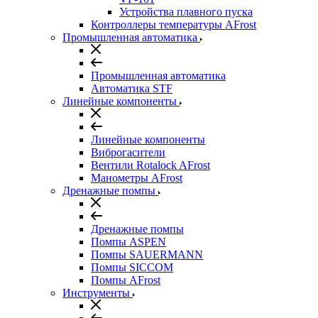
Устройства плавного пуска
Контроллеры температуры AFrost
Промышленная автоматика
Промышленная автоматика
Автоматика STF
Линейные компоненты
Линейные компоненты
Виброгасители
Вентили Rotalock AFrost
Манометры AFrost
Дренажные помпы
Дренажные помпы
Помпы ASPEN
Помпы SAUERMANN
Помпы SICCOM
Помпы AFrost
Инструменты