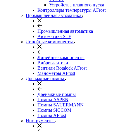
Устройства плавного пуска
Контроллеры температуры AFrost
Промышленная автоматика
Промышленная автоматика
Автоматика STF
Линейные компоненты
Линейные компоненты
Виброгасители
Вентили Rotalock AFrost
Манометры AFrost
Дренажные помпы
Дренажные помпы
Помпы ASPEN
Помпы SAUERMANN
Помпы SICCOM
Помпы AFrost
Инструменты