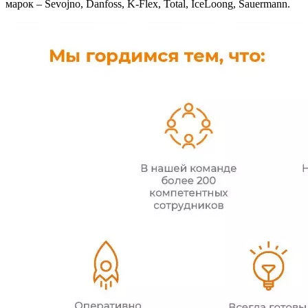
марок – Sevojno, Danfoss, K-Flex, Total, IceLoong, Sauermann.