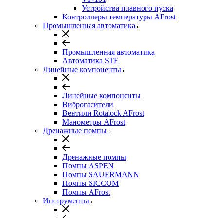
Устройства плавного пуска
Контроллеры температуры AFrost
Промышленная автоматика
Промышленная автоматика
Автоматика STF
Линейные компоненты
Линейные компоненты
Виброгасители
Вентили Rotalock AFrost
Манометры AFrost
Дренажные помпы
Дренажные помпы
Помпы ASPEN
Помпы SAUERMANN
Помпы SICCOM
Помпы AFrost
Инструменты