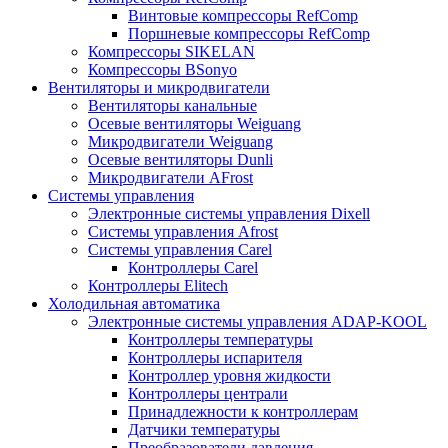
Винтовые компрессоры RefComp
Поршневые компрессоры RefComp
Компрессоры SIKELAN
Компрессоры BSonyo
Вентиляторы и микродвигатели
Вентиляторы канальные
Осевые вентиляторы Weiguang
Микродвигатели Weiguang
Осевые вентиляторы Dunli
Микродвигатели AFrost
Системы управления
Электронные системы управления Dixell
Системы управления Afrost
Системы управления Carel
Контроллеры Carel
Контроллеры Elitech
Холодильная автоматика
Электронные системы управления ADAP-KOOL
Контроллеры температуры
Контроллеры испарителя
Контроллер уровня жидкости
Контроллеры централи
Принадлежности к контроллерам
Датчики температуры
Преобразователи давления