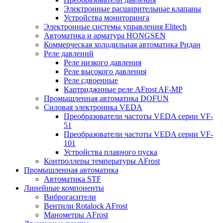
Электронные расширительные клапаны
Устройства мониторинга
Электронные системы управления Elitech
Автоматика и арматура HONGSEN
Коммерческая холодильная автоматика Ридан
Реле давлений
Реле низкого давления
Реле высокого давления
Реле сдвоенные
Картриджнные реле AFrost AF-MP
Промышленная автоматика DOFUN
Силовая электроника VEDA
Преобразователи частоты VEDA серии VF-
51
Преобразователи частоты VEDA серии VF-
101
Устройства плавного пуска
Контроллеры температуры AFrost
Промышленная автоматика
Автоматика STF
Линейные компоненты
Виброгасители
Вентили Rotalock AFrost
Манометры AFrost