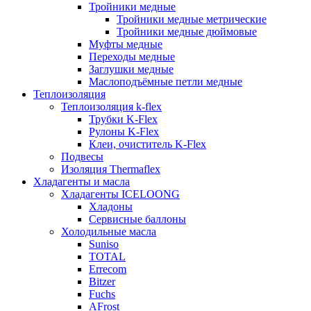
Тройники медные
Тройники медные метрические
Тройники медные дюймовые
Муфты медные
Переходы медные
Заглушки медные
Маслоподъёмные петли медные
Теплоизоляция
Теплоизоляция k-flex
Трубки K-Flex
Рулоны K-Flex
Клеи, очиститель K-Flex
Подвесы
Изоляция Thermaflex
Хладагенты и масла
Хладагенты ICELOONG
Хладоны
Сервисные баллоны
Холодильные масла
Suniso
TOTAL
Errecom
Bitzer
Fuchs
AFrost