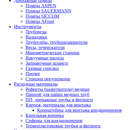
Дренажные помпы
Помпы ASPEN
Помпы SAUERMANN
Помпы SICCOM
Помпы AFrost
Инструменты
Труборезы
Вальцовки
Трубогибы, труборасширители
Весы, течеискатели
Манометрические станции
Вакуумные насосы
Заправочные шланги
Газовые горелки
Прочее
Станции рекуперации
Расходные материалы
Рефнеты (разветвители) медные
Припой для пайки медных труб
ПП, дренажные трубы и фитинги
Крепеж, материалы для монтажа
Кронштейны для монтажа кондиционеров
Капельная воронка
Сифоны для кондиционеров
Термопластиковые трубки и фитинги