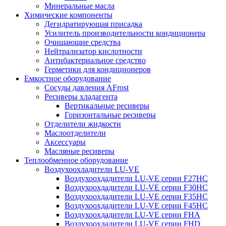
Минеральные масла
Химические компоненты
Дегидратирующая присадка
Усилитель производительности кондиционера
Очищающие средства
Нейтрализатор кислотности
Антибактериальное средство
Герметики для кондиционеров
Емкостное оборудование
Сосуды давления AFrost
Ресиверы хладагента
Вертикальные ресиверы
Горизонтальные ресиверы
Отделители жидкости
Маслоотделители
Аксессуары
Масляные ресиверы
Теплообменное оборудование
Воздухоохладители LU-VE
Воздухоохдадители LU-VE серии F27HC
Воздухоохдадители LU-VE серии F30HC
Воздухоохдадители LU-VE серии F35HC
Воздухоохдадители LU-VE серии F45HC
Воздухоохдадители LU-VE серии FHA
Воздухоохдадители LU-VE серии FHD