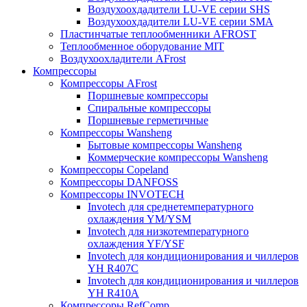
Воздухоохдадители LU-VE серии SHS
Воздухоохдадители LU-VE серии SMA
Пластинчатые теплообменники AFROST
Теплообменное оборудование MIT
Воздухоохладители AFrost
Компрессоры
Компрессоры AFrost
Поршневые компрессоры
Спиральные компрессоры
Поршневые герметичные
Компрессоры Wansheng
Бытовые компрессоры Wansheng
Коммерческие компрессоры Wansheng
Компрессоры Copeland
Компрессоры DANFOSS
Компрессоры INVOTECH
Invotech для среднетемпературного
охлаждения YM/YSM
Invotech для низкотемпературного
охлаждения YF/YSF
Invotech для кондиционирования и чиллеров
YH R407C
Invotech для кондиционирования и чиллеров
YH R410A
Компрессоры RefComp