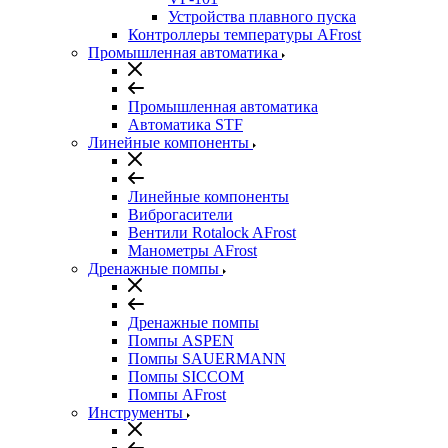
Устройства плавного пуска
Контроллеры температуры AFrost
Промышленная автоматика
Промышленная автоматика
Автоматика STF
Линейные компоненты
Линейные компоненты
Виброгасители
Вентили Rotalock AFrost
Манометры AFrost
Дренажные помпы
Дренажные помпы
Помпы ASPEN
Помпы SAUERMANN
Помпы SICCOM
Помпы AFrost
Инструменты