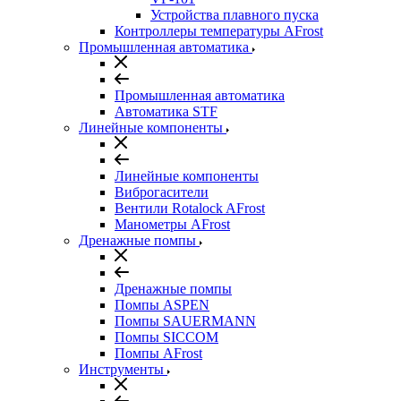
Устройства плавного пуска
Контроллеры температуры AFrost
Промышленная автоматика
Промышленная автоматика
Автоматика STF
Линейные компоненты
Линейные компоненты
Виброгасители
Вентили Rotalock AFrost
Манометры AFrost
Дренажные помпы
Дренажные помпы
Помпы ASPEN
Помпы SAUERMANN
Помпы SICCOM
Помпы AFrost
Инструменты