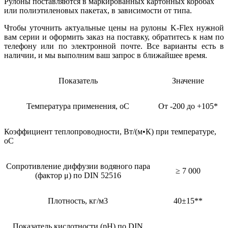
Рулоны поставляются в маркированных картонных коробах
или полиэтиленовых пакетах, в зависимости от типа.
Чтобы уточнить актуальные цены на рулоны K-Flex нужной
вам серии и оформить заказ на поставку, обратитесь к нам по
телефону или по электронной почте. Все варианты есть в
наличии, и мы выполним ваш запрос в ближайшее время.
Показатель
Значение
Температура применения, oC
От -200 до +105*
Коэффициент теплопроводности, Вт/(м•К) при температуре,
оС
Сопротивление диффузии водяного пара
≥ 7 000
(фактор μ) по DIN 52516
Плотность, кг/м3
40±15**
Показатель кислотности (pH) по DIN