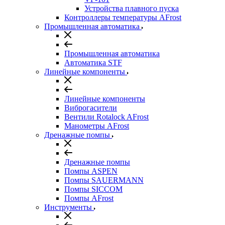
Устройства плавного пуска
Контроллеры температуры AFrost
Промышленная автоматика
Промышленная автоматика
Автоматика STF
Линейные компоненты
Линейные компоненты
Виброгасители
Вентили Rotalock AFrost
Манометры AFrost
Дренажные помпы
Дренажные помпы
Помпы ASPEN
Помпы SAUERMANN
Помпы SICCOM
Помпы AFrost
Инструменты