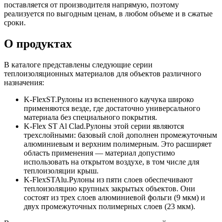
поставляется от производителя напрямую, поэтому
реализуется по выгодным ценам, в любом объеме и в сжатые
сроки.
О продуктах
В каталоге представлены следующие серии
теплоизоляционных материалов для объектов различного
назначения:
K-FlexST.Рулоны из вспененного каучука широко
применяются везде, где достаточно универсального
материала без специального покрытия.
K-Flex ST Al Clad.Рулоны этой серии являются
трехслойными: базовый слой дополнен промежуточным
алюминиевым и верхним полимерным. Это расширяет
область применения — материал допустимо
использовать на открытом воздухе, в том числе для
теплоизоляции крыш.
K-FlexSTAlu.Рулоны из пяти слоев обеспечивают
теплоизоляцию крупных закрытых объектов. Они
состоят из трех слоев алюминиевой фольги (9 мкм) и
двух промежуточных полимерных слоев (23 мкм).