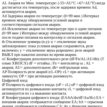
AL Авария по Мин. температуре: (-55÷AU°C /-67÷AU°F) когда
достигается эта температура, после задержки времени Ad,
активируется авария.
Ad Задержка аварии по температуре: (0÷99 мин ) Интервал
времени между обнаружением условий аварии и
соответствующим сигналом аварии.
dA Исключение аварии по температуре при п одаче питания:
(0÷99 мин ) Интервал между обнаружением условий аварии
после подачи питания на контроллер и сигналом аварии.
tb Отключение зуммера (n-y): n = отключение звука
заблокировано: пока условия аварии сохраняются, реле
включено; y = отключение звука разрешено: реле аварий
ВЫКЛ при нажатии кнопки во время аварии.
o1 Конфигурация дополнительного реле (dF/Fn/AL/AU/db): (Т
олько XR03CX) dF = оттайка ; Fn = вентилятор ы ; AL =
авария; AU= дополнительное; db= нейтральная зона.
AP Полярность реле аварий (cL-OP): cL= при активации
замкнуто; OP = при активации разомкнуто.
Цифровой вход
iP Полярность цифрового входа: (oP ÷ cL) oP = цифровой вход
активируется по размыканию контакта; cL = цифровой вход
активируется по з а мыканию контакта.
iF Конфигурация цифрового входа: (EA/bA/do/dF/Au/Hc) EA =
внешняя авария: отображается сообщение EA; bA = серьезная
авария, отображается сообщение CA; do = функция дверного