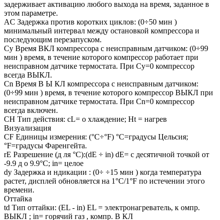
задерживает активацию любого выхода на время, заданное в
этом параметре.
AC Задержка против коротких циклов: (0÷50 мин )
минимальный интервал между остановкой компрессора и
последующим перезапуском.
Cy Время ВКЛ компрессора с неисправным датчиком: (0÷99
мин ) время, в течение которого компрессор работает при
неисправном датчике термостата. При Cy=0 компрессор
всегда ВЫКЛ.
Cn Время В Ы КЛ компрессора с неисправным датчиком:
(0÷99 мин ) время, в течение которого компрессор ВЫКЛ при
неисправном датчике термостата. При Cn=0 компрессор
всегда включен.
CH Тип действия: cL= о хлаждение; Ht = нагрев
Визуализация
CF Единицы измерения: (°C÷°F) °C=градусы Цельсия;
°F=градусы Фаренгейта.
rE Разрешение (д ля °C):(dE ÷ in) dE= с десятичной точкой от
-9.9 д о 9.9°C; in= целое
dy Задержка и ндикации : (0÷ ÷15 мин ) когда температура
растет, дисплей обновляется на 1°C/1°F по истечении этого
времени.
Оттайка
td Тип оттайки: (EL - in) EL = электронагреватель, к омпр.
ВЫКЛ ; in= горячий газ , компр. В КЛ