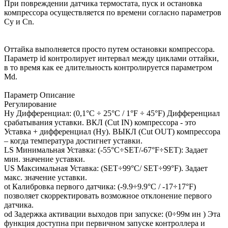
При повреждении датчика термостата, пуск и остановка
компрессора осуществляется по времени согласно параметров
Cy и Cn.
Оттайка выполняется просто путем остановки компрессора.
Параметр id контролирует интервал между циклами оттайки,
в то время как ее длительность контролируется параметром
Md.
Параметр Описание
Регулирование
Hy Дифференциал: (0,1°C ÷ 25°C / 1°F ÷ 45°F) Дифференциал
срабатывания уставки. ВКЛ (Cut IN) компрессора - это
Уставка + дифференциал (Hy). ВЫКЛ (Cut OUT) компрессора
– когда температура достигнет уставки.
LS Минимальная Уставка: (-55°C÷SET/-67°F÷SET): Задает
мин. значение уставки.
US Максимальная Уставка: (SET÷99°C/ SET÷99°F). Задает
макс. значение уставки.
ot Калибровка первого датчика: (-9.9÷9.9°C / -17÷17°F)
позволяет скорректировать возможное отклонение первого
датчика.
od Задержка активации выходов при запуске: (0÷99м ин ) Эта
функция доступна при первичном запуске контроллера и