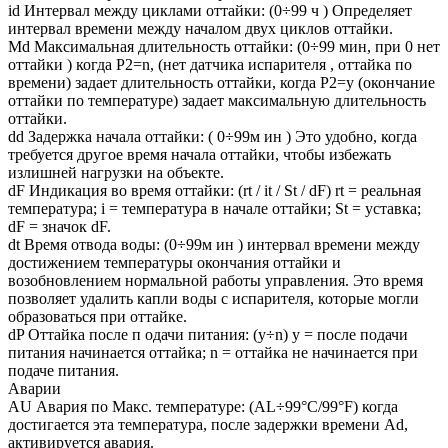
id Интервал между циклами оттайки: (0÷99 ч ) Определяет
интервал времени между началом двух циклов оттайки.
Md Максимальная длительность оттайки: (0÷99 мин, при 0 нет
оттайки ) когда P2=n, (нет датчика испарителя , оттайка по
времени) задает длительность оттайки, когда P2=y (окончание
оттайки по температуре) задает максимальную длительность
оттайки.
dd Задержка начала оттайки: ( 0÷99м ин ) Это удобно, когда
требуется другое время начала оттайки, чтобы избежать
излишней нагрузки на объекте.
dF Индикация во время оттайки: (rt / it / St / dF) rt = реальная
температура; i = температура в начале оттайки; St = уставка;
dF = значок dF.
dt Время отвода воды: (0÷99м ин ) интервал времени между
достижением температуры окончания оттайки и
возобновлением нормальной работы управления. Это время
позволяет удалить капли воды с испарителя, которые могли
образоваться при оттайке.
dP Оттайка после п одачи питания: (y÷n) y = после подачи
питания начинается оттайка; n = оттайка не начинается при
подаче питания.
Аварии
AU Авария по Макс. температуре: (AL÷99°C/99°F) когда
достигается эта температура, после задержки времени Ad,
активируется авария.