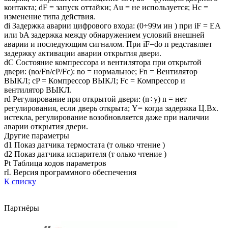
контакта; dF = запуск оттайки; Au = не используется; Hc =
изменение типа действия.
di Задержка аварии цифрового входа: (0÷99м ин ) при iF = EA
или bA задержка между обнаружением условий внешней
аварии и последующим сигналом. При iF=do п редставляет
задержку активации аварии открытия двери.
dC Состояние компрессора и вентилятора при открытой
двери: (no/Fn/cP/Fc): no = нормальное; Fn = Вентилятор
ВЫКЛ; cP = Компрессор ВЫКЛ; Fc = Компрессор и
вентилятор ВЫКЛ.
rd Регулирование при открытой двери: (n÷y) n = нет
регулирования, если дверь открыта; Y= когда задержка Ц.Вх.
истекла, регулирование возобновляется даже при наличии
аварии открытия двери.
Другие параметры
d1 Показ датчика термостата (т олько чтение )
d2 Показ датчика испарителя (т олько чтение )
Pt Таблица кодов параметров
rL Версия программного обеспечения
К списку
Партнёры