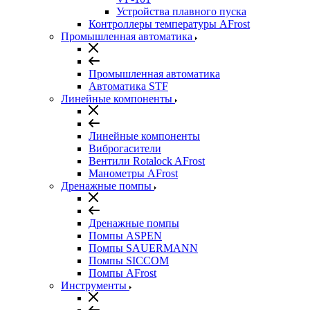
Устройства плавного пуска
Контроллеры температуры AFrost
Промышленная автоматика
Промышленная автоматика
Автоматика STF
Линейные компоненты
Линейные компоненты
Виброгасители
Вентили Rotalock AFrost
Манометры AFrost
Дренажные помпы
Дренажные помпы
Помпы ASPEN
Помпы SAUERMANN
Помпы SICCOM
Помпы AFrost
Инструменты