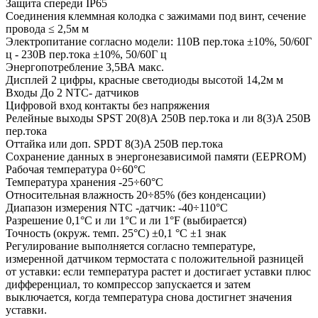
Защита спереди IP65
Соединения клеммная колодка с зажимами под винт, сечение
провода ≤ 2,5м м
Электропитание согласно модели: 110В пер.тока ±10%, 50/60Г
ц - 230В пер.тока ±10%, 50/60Г ц
Энергопотребление 3,5ВА макс.
Дисплей 2 цифры, красные светодиоды высотой 14,2м м
Входы До 2 NTC- датчиков
Цифровой вход контакты без напряжения
Релейные выходы SPST 20(8)А 250В пер.тока и ли 8(3)A 250В
пер.тока
Оттайка или доп. SPDT 8(3)A 250В пер.тока
Сохранение данных в энергонезависимой памяти (EEPROM)
Рабочая температура 0÷60°C
Температура хранения -25÷60°C
Относительная влажность 20÷85% (без конденсации)
Диапазон измерения NTC -датчик: -40÷110°C
Разрешение 0,1°C и ли 1°C и ли 1°F (выбирается)
Точность (окруж. темп. 25°C) ±0,1 °C ±1 знак
Регулирование выполняется согласно температуре,
измеренной датчиком термостата с положительной разницей
от уставки: если температура растет и достигает уставки плюс
дифференциал, то компрессор запускается и затем
выключается, когда температура снова достигнет значения
уставки.