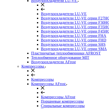
Воздухоохладители LU-VE
Воздухоохладители LU-VE
Воздухоохдадители LU-VE серии F27H
Воздухоохдадители LU-VE серии F30H
Воздухоохдадители LU-VE серии F35H
Воздухоохдадители LU-VE серии F45H
Воздухоохдадители LU-VE серии FHA
Воздухоохдадители LU-VE серии FHD
Воздухоохдадители LU-VE серии SHS
Воздухоохдадители LU-VE серии SMA
Пластинчатые теплообменники AFROST
Теплообменное оборудование MIT
Воздухоохладители AFrost
Компрессоры
Компрессоры
Компрессоры AFrost
Компрессоры AFrost
Поршневые компрессоры
Спиральные компрессоры