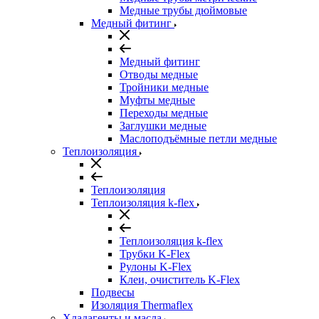
Медные трубы дюймовые
Медный фитинг
Медный фитинг
Отводы медные
Тройники медные
Муфты медные
Переходы медные
Заглушки медные
Маслоподъёмные петли медные
Теплоизоляция
Теплоизоляция
Теплоизоляция k-flex
Теплоизоляция k-flex
Трубки K-Flex
Рулоны K-Flex
Клеи, очиститель K-Flex
Подвесы
Изоляция Thermaflex
Хладагенты и масла