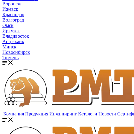
Воронеж
Ижевск
Краснодар
Волгоград
Омск
Иркутск
Владивосток
Астрахань
Минск
Новосибирск
Тюмень
Компания
Продукция
Инжиниринг
Каталоги
Новости
Сертиф