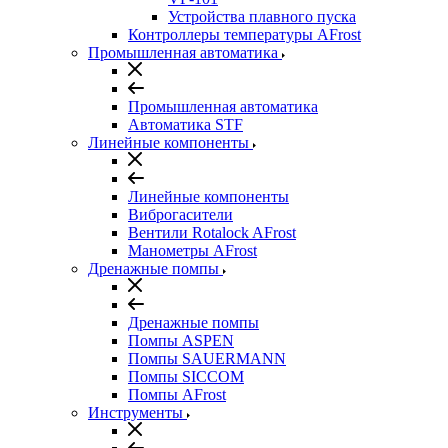
Устройства плавного пуска
Контроллеры температуры AFrost
Промышленная автоматика
Промышленная автоматика
Автоматика STF
Линейные компоненты
Линейные компоненты
Виброгасители
Вентили Rotalock AFrost
Манометры AFrost
Дренажные помпы
Дренажные помпы
Помпы ASPEN
Помпы SAUERMANN
Помпы SICCOM
Помпы AFrost
Инструменты