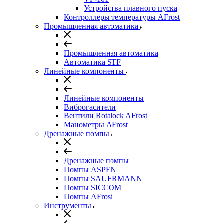
Устройства плавного пуска
Контроллеры температуры AFrost
Промышленная автоматика
Промышленная автоматика
Автоматика STF
Линейные компоненты
Линейные компоненты
Виброгасители
Вентили Rotalock AFrost
Манометры AFrost
Дренажные помпы
Дренажные помпы
Помпы ASPEN
Помпы SAUERMANN
Помпы SICCOM
Помпы AFrost
Инструменты