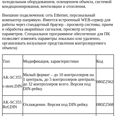
холодильным оборудованием, освещением объекта, системой
кондиционирования, вентиляции и отопления.
Внешние подключения: сеть Ethernet, персональный
компьютер напрямую. Имеется встроенный WEB-сервер для
работы через стандартный браузер - просмотр системы, прием
и обработка аварийных сигналов, просмотр истории
параметров. Специальное программное обеспечение для ПК
позволяет изменять параметры локально или удаленно,
организовать визуальное представления контролируемого
объекта)
Тип
Модификация, характеристики
Код
Малый формат – до 10 контроллеров на
AK-SC355
1 централь, до 5 контроллеров централи,
080Z2562
до 32 контроллеров всего. Версия под
c-store,DIN
DIN-рейку.
AK-SC355
Охлаждение. Версия под DIN-рейку.
080Z2568
Ref,DIN