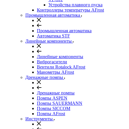
Устройства плавного пуска
Контроллеры температуры AFrost
Промышленная автоматика
Промышленная автоматика
Автоматика STF
Линейные компоненты
Линейные компоненты
Виброгасители
Вентили Rotalock AFrost
Манометры AFrost
Дренажные помпы
Дренажные помпы
Помпы ASPEN
Помпы SAUERMANN
Помпы SICCOM
Помпы AFrost
Инструменты