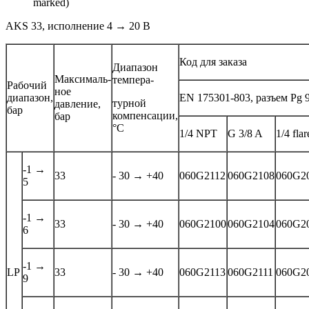
marked)
AKS 33, исполнение 4 → 20 В
Код для заказа
Диапазон
Максималь-
темпера-
Рабочий
ное
диапазон,
EN 175301-803, разъем Pg 
турной
давление,
бар
компенсации,
бар
°C
1/4 NPT
G 3/8 A
1/4 flar
-1 →
33
- 30 → +40
060G2112
060G2108
060G2
5
-1 →
33
- 30 → +40
060G2100
060G2104
060G2
6
-1 →
LP
33
- 30 → +40
060G2113
060G2111
060G2
9