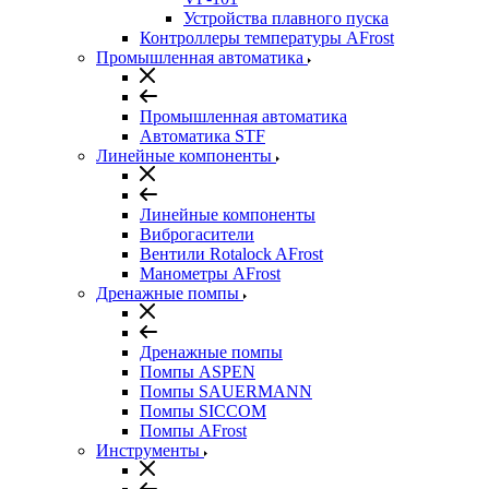
Устройства плавного пуска
Контроллеры температуры AFrost
Промышленная автоматика
Промышленная автоматика
Автоматика STF
Линейные компоненты
Линейные компоненты
Виброгасители
Вентили Rotalock AFrost
Манометры AFrost
Дренажные помпы
Дренажные помпы
Помпы ASPEN
Помпы SAUERMANN
Помпы SICCOM
Помпы AFrost
Инструменты