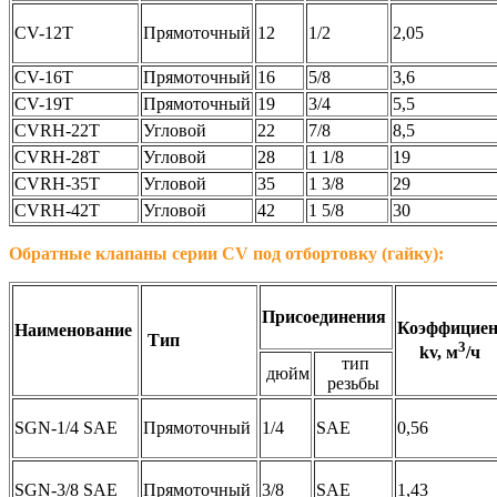
CV-12T
Прямоточный
12
1/2
2,05
CV-16T
Прямоточный
16
5/8
3,6
CV-19T
Прямоточный
19
3/4
5,5
CVRH-22T
Угловой
22
7/8
8,5
CVRH-28T
Угловой
28
1 1/8
19
CVRH-35T
Угловой
35
1 3/8
29
CVRH-42T
Угловой
42
1 5/8
30
Обратные клапаны серии CV под отбортовку (гайку):
Присоединения
Коэффициен
Наименование
Тип
3
kv, м
/ч
тип
дюйм
резьбы
SGN-1/4 SAE
Прямоточный
1/4
SAE
0,56
SGN-3/8 SAE
Прямоточный
3/8
SAE
1,43