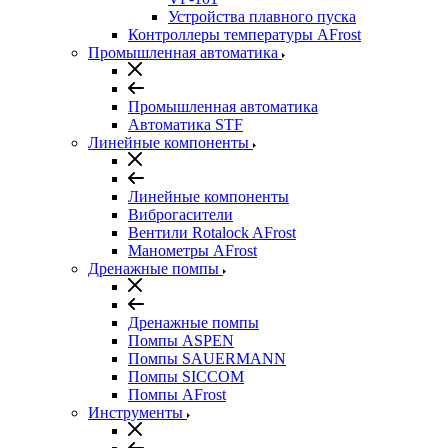
Устройства плавного пуска
Контроллеры температуры AFrost
Промышленная автоматика
Промышленная автоматика
Автоматика STF
Линейные компоненты
Линейные компоненты
Виброгасители
Вентили Rotalock AFrost
Манометры AFrost
Дренажные помпы
Дренажные помпы
Помпы ASPEN
Помпы SAUERMANN
Помпы SICCOM
Помпы AFrost
Инструменты