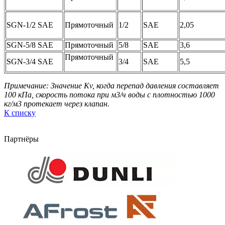
SGN-1/2 SAE
Прямоточный
1/2
SAE
2,05
SGN-5/8 SAE
Прямоточный
5/8
SAE
3,6
Прямоточный
SGN-3/4 SAE
3/4
SAE
5,5
Примечание: Значение Kv, когда перепад давления составляет
100 кПа, скорость потока при м3/ч воды с плотностью 1000
кг/м3 протекает через клапан.
К списку
Партнёры