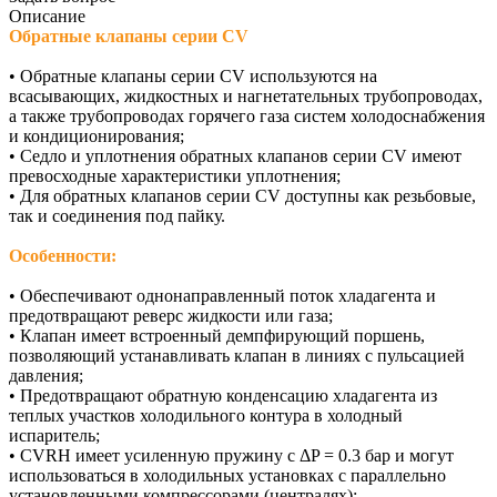
Описание
Обратные клапаны серии CV
• Обратные клапаны серии CV используются на
всасывающих, жидкостных и нагнетательных трубопроводах,
а также трубопроводах горячего газа систем холодоснабжения
и кондиционирования;
• Седло и уплотнения обратных клапанов серии CV имеют
превосходные характеристики уплотнения;
• Для обратных клапанов серии CV доступны как резьбовые,
так и соединения под пайку.
Особенности:
• Обеспечивают однонаправленный поток хладагента и
предотвращают реверс жидкости или газа;
• Клапан имеет встроенный демпфирующий поршень,
позволяющий устанавливать клапан в линиях с пульсацией
давления;
• Предотвращают обратную конденсацию хладагента из
теплых участков холодильного контура в холодный
испаритель;
• CVRH имеет усиленную пружину с ΔP = 0.3 бар и могут
использоваться в холодильных установках с параллельно
установленными компрессорами (централях);