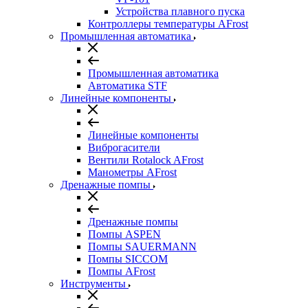
Устройства плавного пуска
Контроллеры температуры AFrost
Промышленная автоматика
Промышленная автоматика
Автоматика STF
Линейные компоненты
Линейные компоненты
Виброгасители
Вентили Rotalock AFrost
Манометры AFrost
Дренажные помпы
Дренажные помпы
Помпы ASPEN
Помпы SAUERMANN
Помпы SICCOM
Помпы AFrost
Инструменты